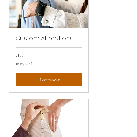
Custom Alterations
1 hod
19,99
19,99 US$
amerického
dolaru
Rezervovat