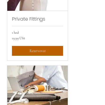
Private Fittings
1 hod
19,99
19,99 US$
amerického
dolaru
Rezervovat