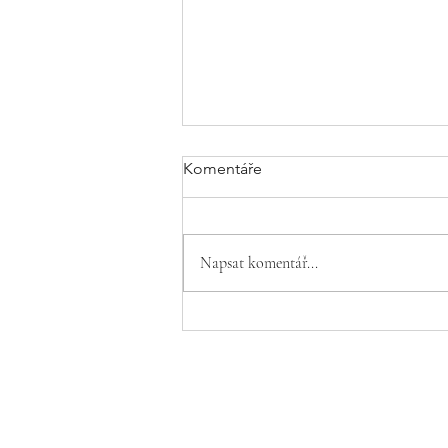
Komentáře
Napsat komentář...
Jaký materiál je nejvhodnější
pro letní šaty?