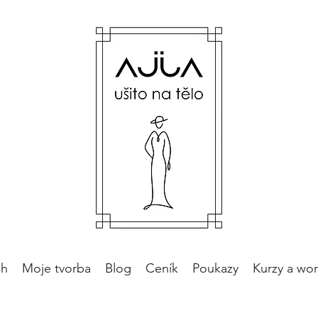
ěh
Moje tvorba
Blog
Ceník
Poukazy
Kurzy a wo