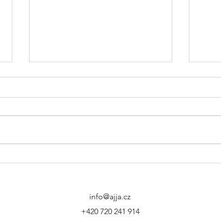
Jak vybrat správnou délku
Co p
sukně podle postavy?
nechá
míru
info@ajja.cz
+420 720 241 914