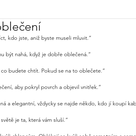
oblečení
íct, kdo jste, aniž byste museli mluvit.“
mu být nahá, když je dobře oblečená.“
 co budete chtít. Pokud se na to oblečete.” 
čení, aby pokryl povrch a objevil vnitřek.”
ná a elegantní, vždycky se najde někdo, kdo jí koupí kab
světě je ta, která vám sluší.“