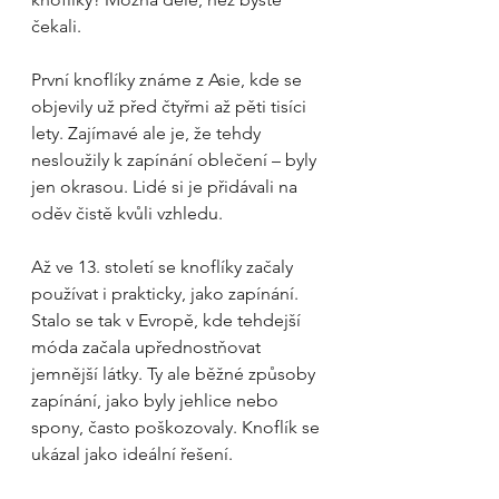
čekali.
První knoflíky známe z Asie, kde se 
objevily už před čtyřmi až pěti tisíci 
lety. Zajímavé ale je, že tehdy 
nesloužily k zapínání oblečení – byly 
jen okrasou. Lidé si je přidávali na 
oděv čistě kvůli vzhledu.
Až ve 13. století se knoflíky začaly 
používat i prakticky, jako zapínání. 
Stalo se tak v Evropě, kde tehdejší 
móda začala upřednostňovat 
jemnější látky. Ty ale běžné způsoby 
zapínání, jako byly jehlice nebo 
spony, často poškozovaly. Knoflík se 
ukázal jako ideální řešení.