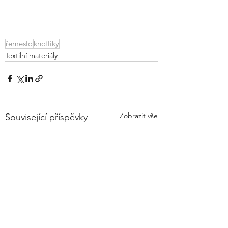
řemeslo
knoflíky
Textilní materiály
Zobrazit vše
Související příspěvky