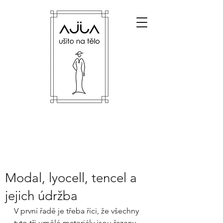
Modal, lyocell, tencel a
jejich údržba
V první řadě je třeba říci, že všechny 
tyto tři umělé materiály jsou řazeny 