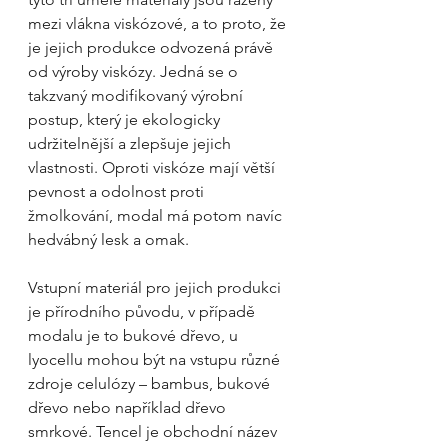
mezi vlákna viskózové, a to proto, že 
je jejich produkce odvozená právě 
od výroby viskózy. Jedná se o 
takzvaný modifikovaný výrobní 
postup, který je ekologicky 
udržitelnější a zlepšuje jejich 
vlastnosti. Oproti viskóze mají větší 
pevnost a odolnost proti 
žmolkování, modal má potom navíc 
hedvábný lesk a omak.
Vstupní materiál pro jejich produkci 
je přírodního původu, v případě 
modalu je to bukové dřevo, u 
lyocellu mohou být na vstupu různé 
zdroje celulózy – bambus, bukové 
dřevo nebo například dřevo 
smrkové. Tencel je obchodní název 