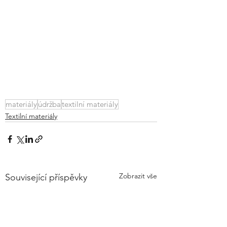
materiály
údržba
textilní materiály
Textilní materiály
Zobrazit vše
Související příspěvky