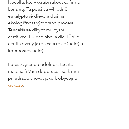
lyocellu, který vyrábí rakouská firma 
Lenzing. Ta používá výhradně 
eukalyptové dřevo a dbá na 
ekologičnost výrobního procesu. 
Tencel® se díky tomu pyšní 
certifikací EU ecolabel a dle TÜV je 
certifikovaný jako zcela rozložitelný a 
kompostovatelný.
I přes zvýšenou odolnost těchto 
materiálů Vám doporučuji se k nim 
při údržbě chovat jako k obyčejné 
viskóze
.