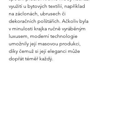
využití u bytových textilií, například 
na záclonách, ubrusech či 
dekoračních polštářích. Ačkoliv byla 
v minulosti krajka ručně vyráběným 
luxusem, moderní technologie 
umožnily její masovou produkci, 
díky čemuž si její eleganci může 
dopřát téměř každý.