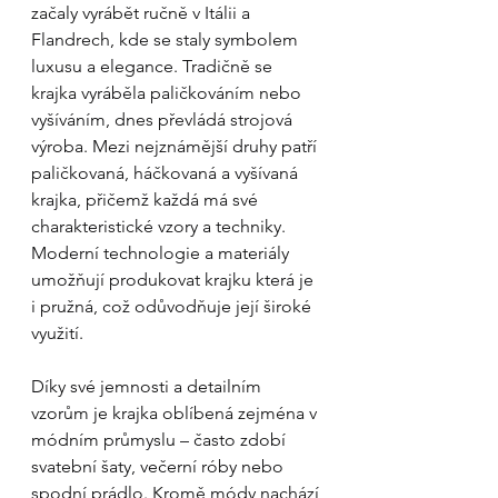
začaly vyrábět ručně v Itálii a 
Flandrech, kde se staly symbolem 
luxusu a elegance. Tradičně se 
krajka vyráběla paličkováním nebo 
vyšíváním, dnes převládá strojová 
výroba. Mezi nejznámější druhy patří 
paličkovaná, háčkovaná a vyšívaná 
krajka, přičemž každá má své 
charakteristické vzory a techniky. 
Moderní technologie a materiály 
umožňují produkovat krajku která je 
i pružná, což odůvodňuje její široké 
využití.
Díky své jemnosti a detailním 
vzorům je krajka oblíbená zejména v 
módním průmyslu – často zdobí 
svatební šaty, večerní róby nebo 
spodní prádlo. Kromě módy nachází 