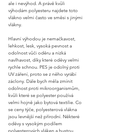
ale i nevýhod. A právě kvůli 
výhodám polyesteru najdete toto 
vlákno velmi často ve směsi s jinými 
vlákny.
Hlavní výhodou je nemačkavost, 
lehkost, lesk, vysoká pevnost a 
odolnost vůči oděru a nízká 
navlhavost, díky které oděvy velmi 
rychle schnou. PES je odolný proti 
UV záření, proto se z něho vyrábí 
záclony. Dále bych měla zmínit 
odolnost proti mikroorganismům, 
kvůli které se polyester používá 
velmi hojně jako bytová textilie. Co 
se ceny týče, polyesterová vlákna 
jsou levnější než přírodní. Některé 
oděvy s vysokým podílem 
polyesterových vláken a hustou 