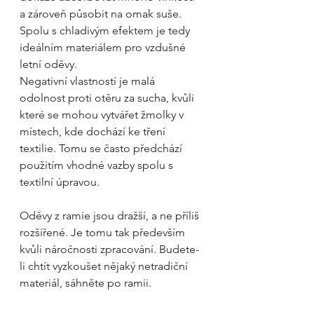
a zároveň působit na omak suše. 
Spolu s chladivým efektem je tedy 
ideálním materiálem pro vzdušné 
letní oděvy.
Negativní vlastností je malá 
odolnost proti otěru za sucha, kvůli 
které se mohou vytvářet žmolky v 
místech, kde dochází ke tření 
textilie. Tomu se často předchází 
použitím vhodné vazby spolu s 
textilní úpravou. 
Oděvy z ramie jsou dražší, a ne příliš 
rozšířené. Je tomu tak především 
kvůli náročnosti zpracování. Budete-
li chtít vyzkoušet nějaký netradiční 
materiál, sáhněte po ramii.