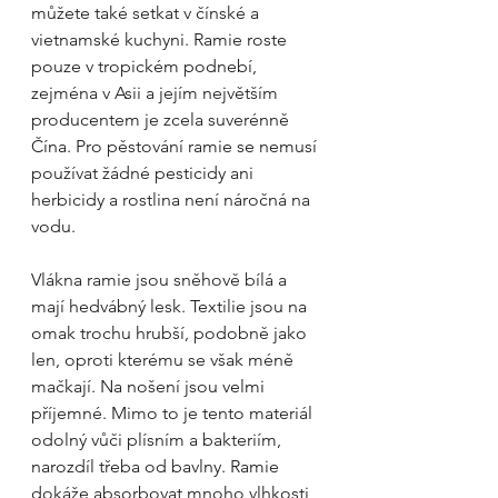
můžete také setkat v čínské a 
vietnamské kuchyni. Ramie roste 
pouze v tropickém podnebí, 
zejména v Asii a jejím největším 
producentem je zcela suverénně 
Čína. Pro pěstování ramie se nemusí 
používat žádné pesticidy ani 
herbicidy a rostlina není náročná na 
vodu.
Vlákna ramie jsou sněhově bílá a 
mají hedvábný lesk. Textilie jsou na 
omak trochu hrubší, podobně jako 
len, oproti kterému se však méně 
mačkají. Na nošení jsou velmi 
příjemné. Mimo to je tento materiál 
odolný vůči plísním a bakteriím, 
narozdíl třeba od bavlny. Ramie 
dokáže absorbovat mnoho vlhkosti 