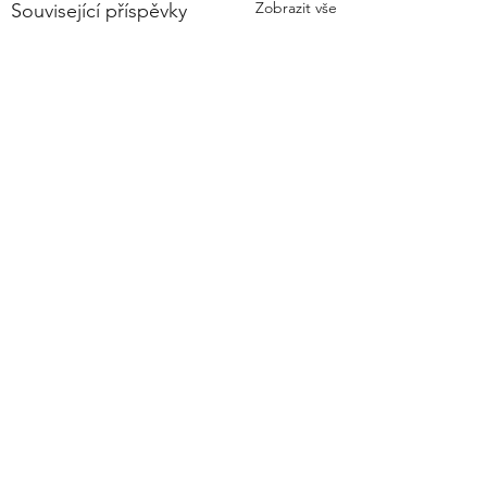
Zobrazit vše
Související příspěvky
Komentáře
Údržba ramie
Napsat komentář...