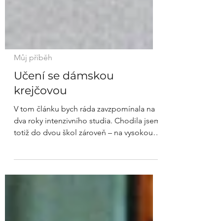
Můj příběh
Učení se dámskou
krejčovou
V tom článku bych ráda zavzpomínala na
dva roky intenzivního studia. Chodila jsem
totiž do dvou škol zároveň – na vysokou
školu a na...