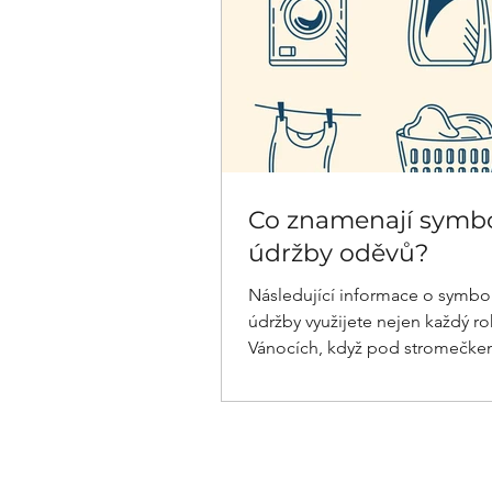
Co znamenají symb
údržby oděvů?
Následující informace o symbo
údržby využijete nejen každý ro
Vánocích, když pod stromečke
mnohými nenáviděný "měkký...