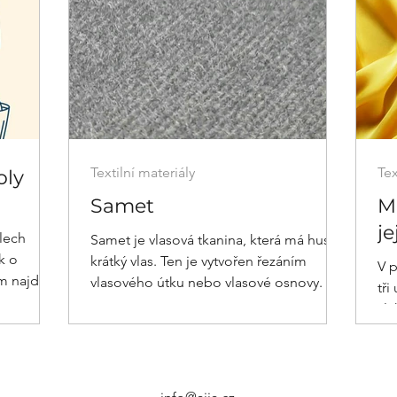
Textilní materiály
Tex
oly
Samet
Mo
je
lech
Samet je vlasová tkanina, která má hustý,
k o
krátký vlas. Ten je vytvořen řezáním
V p
m najdete
vlasového útku nebo vlasové osnovy.
tři
vlá
pr