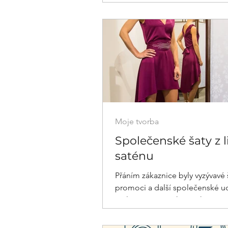
připisujeme francouzskému měs
Moje tvorba
Společenské šaty z l
saténu
Přáním zákaznice byly vyzývavé 
promoci a další společenské ud
Přála si asymetrickou sukni,
jednobarevnou lesklou látku,...