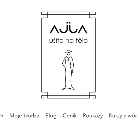
ěh
Moje tvorba
Blog
Ceník
Poukazy
Kurzy a wo