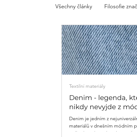
Všechny články
Filosofie zna
Textilní materiály
Denim - legenda, kt
nikdy nevyjde z mó
Denim je jedním z nejuniverzál
materiálů v dnešním módním p
Odkud se ale vzal? Jeho vznik