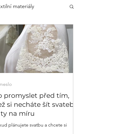
xtilní materiály
meslo
o promyslet před tím,
ž si necháte šít svatební
aty na míru
ud plánujete svatbu a chcete si
hat ušít šaty na míru, musíte počítat s