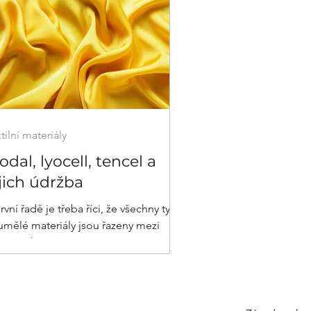
tilní materiály
dal, lyocell, tencel a
jich údržba
rvní řadě je třeba říci, že všechny tyto
 umělé materiály jsou řazeny mezi
kna viskózové, a to proto, že je jejich
odukce...