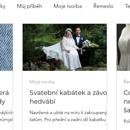
čky
Můj příběh
Moje tvorba
Řemeslo
Te
Moje tvorba
Ře
erá
Svatební kabátek a závoj z
C
dy
hedvábí
ne
š
nějších
Navržené a ušité na míru k zakoupeným
růmyslu.
šatům. Pro přední a zadní díl kabátku a
Pok
manžety rukávů jsme společně vybraly
nec