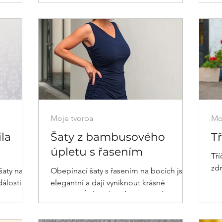
tu...
lehce elastické...
tím
čas
mě
s k
oč
vyp
urč
bud
po
Bud
Moje tvorba
Mo
pře
ila
Šaty z bambusového
Tř
úpletu s řasením
Tří
zd
šaty na
Obepínací šaty s řasením na bocích jsou
álosti.
elegantní a dají vyniknout krásné
postavě. Úplet z bambusové viskózy je
ideální volbou do horka.